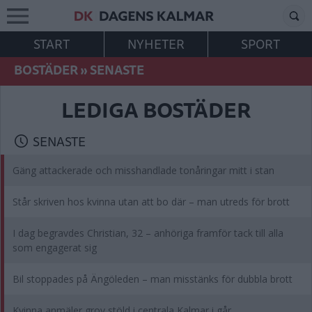
START
NYHETER
SPORT
BOSTÄDER
»
SENASTE
LEDIGA BOSTÄDER
SENASTE
Gäng attackerade och misshandlade tonåringar mitt i stan
Står skriven hos kvinna utan att bo där – man utreds för brott
I dag begravdes Christian, 32 – anhöriga framför tack till alla
som engagerat sig
Bil stoppades på Ängöleden – man misstänks för dubbla brott
Kvinna anmäler grov stöld i centrala Kalmar i går