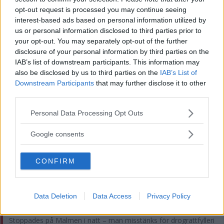
opt-out request is processed you may continue seeing
interest-based ads based on personal information utilized by
us or personal information disclosed to third parties prior to
your opt-out. You may separately opt-out of the further
disclosure of your personal information by third parties on the
Politisk annons
IAB’s list of downstream participants. This information may
also be disclosed by us to third parties on the
IAB’s List of
Avsändare:
Kristdemokraterna i Kalmar
Downstream Participants
that may further disclose it to other
third parties.
Läs mer här
Please note that this website/app uses one or more Google
Personal Data Processing Opt Outs
services and may gather and store information including but
MEST LÄST
not limited to your visit or usage behaviour. You may click to
Google consents
grant or deny consent to Google and its third-party tags to
MAN RATTFULL PÅ BÅT – FÖRDES TILL LAND
use your data for below specified purposes in below Google
CONFIRM
consent section.
MC-FÖRARE ALLVARLIGT SKADAD – INLAGD PÅ IVA
Data Deletion
Data Access
Privacy Policy
Kom hem från resa – då hade tjuvar brutit sig in i parets bostad
Stoppades på Malmen i natt – man misstänks för drograttfylleri