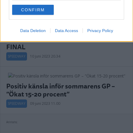
use your data for below specified purposes in below Google
Annons:
CONFIRM
consent section.
Data Deletion
Data Access
Privacy Policy
SKRÄLL AV SVENSKEN – TOG SIG TILL
FINAL
SPEEDWAY
10 juni 2023 20.34
Positiv känsla inför sommarens GP –
”Ökat 15-20 procent”
SPEEDWAY
09 juni 2023 11.00
Annons: