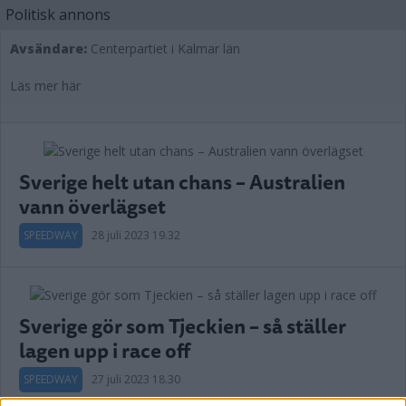
Politisk annons
Avsändare:
Centerpartiet i Kalmar län
Läs mer här
Sverige helt utan chans – Australien
vann överlägset
SPEEDWAY
28 juli 2023 19.32
Sverige gör som Tjeckien – så ställer
lagen upp i race off
SPEEDWAY
27 juli 2023 18.30