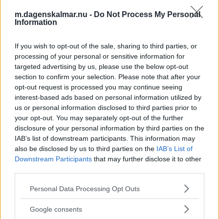
m.dagenskalmar.nu -
Do Not Process My Personal
Annons:
Information
If you wish to opt-out of the sale, sharing to third parties, or
processing of your personal or sensitive information for
Här är Sveriges motstånd i fredagens
targeted advertising by us, please use the below opt-out
race off
section to confirm your selection. Please note that after your
opt-out request is processed you may continue seeing
SPEEDWAY
26 juli 2023 19.27
interest-based ads based on personal information utilized by
us or personal information disclosed to third parties prior to
your opt-out. You may separately opt-out of the further
disclosure of your personal information by third parties on the
IAB’s list of downstream participants. This information may
Lag-VM tillbaka i gammal tappning – så
also be disclosed by us to third parties on the
IAB’s List of
Downstream Participants
that may further disclose it to other
ser förbundskaptenen på Sveriges
third parties.
chanser
Please note that this website/app uses one or more Google
Personal Data Processing Opt Outs
SPEEDWAY
25 juli 2023 06.00
services and may gather and store information including but
not limited to your visit or usage behaviour. You may click to
Google consents
grant or deny consent to Google and its third-party tags to