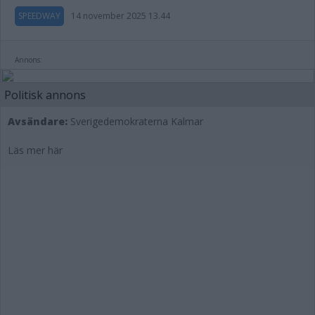
SPEEDWAY
14 november 2025 13.44
Annons:
Politisk annons
Avsändare:
Sverigedemokraterna Kalmar
Läs mer här