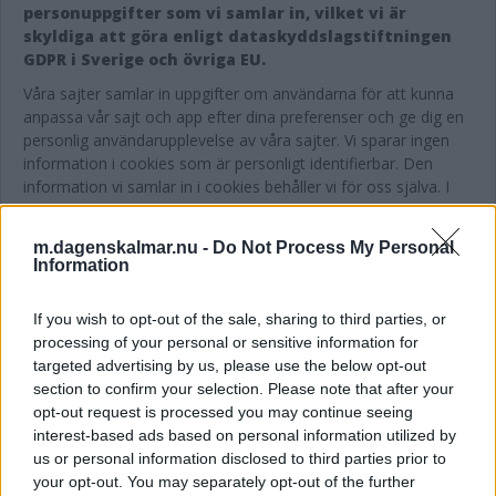
personuppgifter som vi samlar in, vilket vi är
skyldiga att göra enligt dataskyddslagstiftningen
GDPR i Sverige och övriga EU.
Våra sajter samlar in uppgifter om användarna för att kunna
anpassa vår sajt och app efter dina preferenser och ge dig en
personlig användarupplevelse av våra sajter. Vi sparar ingen
information i cookies som är personligt identifierbar. Den
information vi samlar in i cookies behåller vi för oss själva. I
samarbeten med tredje part har vi avtal som garanterar att
informationen är konfidentiell.
m.dagenskalmar.nu -
Do Not Process My Personal
Information
Vill du inte ha ett personligt anpassat innehåll tackar du nej till
cookieinformationen. Vi kommer dock att fortsätta räkna
anonym statistik och du fortsätter att se generella annonser
If you wish to opt-out of the sale, sharing to third parties, or
som inte är anpassade efter ditt beteende på sajten.
processing of your personal or sensitive information for
targeted advertising by us, please use the below opt-out
Anonymiserat användar-ID
section to confirm your selection. Please note that after your
Anonymisierat användar-id används för att kunna skicka
opt-out request is processed you may continue seeing
pushnotiser till våra appanvändare. Du kan själv stänga av
interest-based ads based on personal information utilized by
pushnotiserna i din enhet. Pushnotiserna skickar vi för att du
us or personal information disclosed to third parties prior to
ska få en snabb nyhetsrapportering från din kommun. Våra
your opt-out. You may separately opt-out of the further