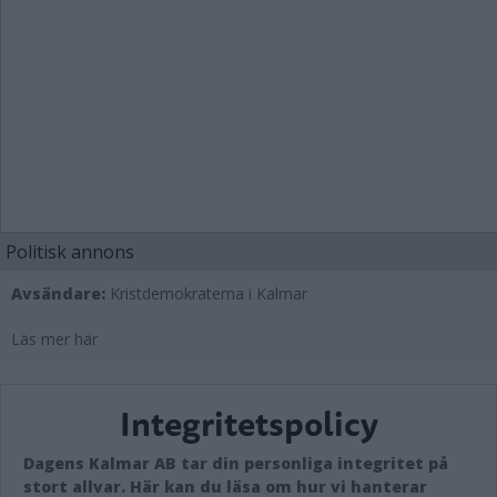
Politisk annons
Avsändare:
Kristdemokraterna i Kalmar
Läs mer här
Integritetspolicy
Dagens Kalmar AB tar din personliga integritet på
stort allvar. Här kan du läsa om hur vi hanterar