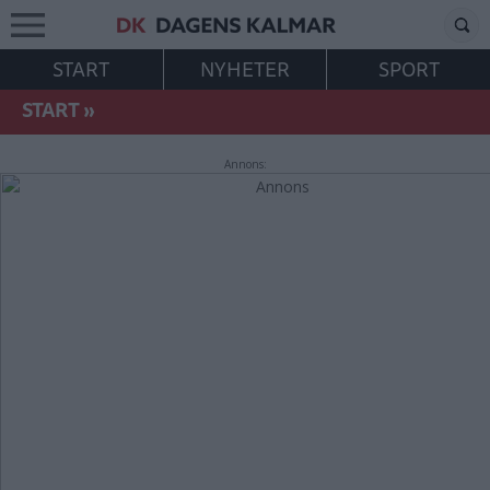
START
NYHETER
SPORT
START
»
Annons: