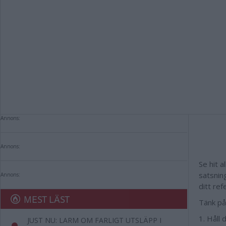
Annons:
Annons:
Se hit 
satsnin
Annons:
ditt ref
MEST LÄST
Tänk på
1. Håll 
JUST NU: LARM OM FARLIGT UTSLÄPP I