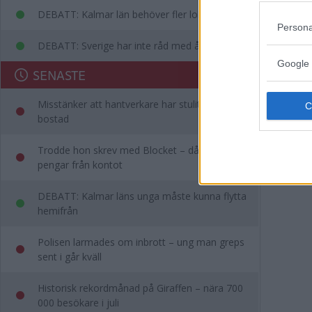
DEBATT: Kalmar län behöver fler lobbyister
Persona
DEBATT: Sverige har inte råd med ålderism
Ladda 
Google 
SENASTE
Misstänker att hantverkare har stulit från hans
bostad
Trodde hon skrev med Blocket – då försvann
pengar från kontot
DEBATT: Kalmar läns unga måste kunna flytta
hemifrån
Polisen larmades om inbrott – ung man greps
sent i går kväll
Historisk rekordmånad på Giraffen – nära 700
000 besökare i juli