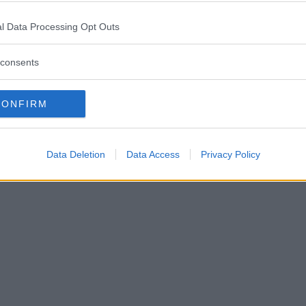
l Data Processing Opt Outs
upp foto
consents
CONFIRM
Data Deletion
Data Access
Privacy Policy