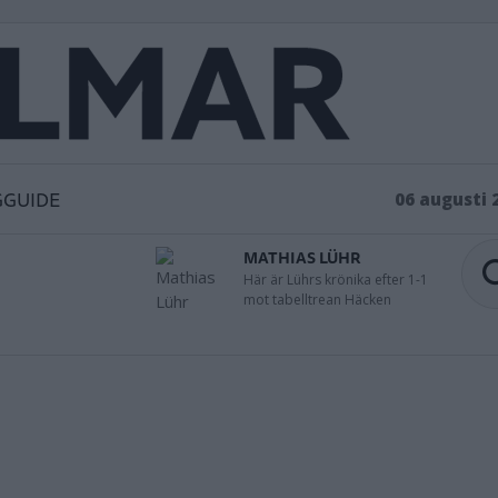
GGUIDE
06 augusti 
MATHIAS LÜHR
Här är Lührs krönika efter 1-1
mot tabelltrean Häcken