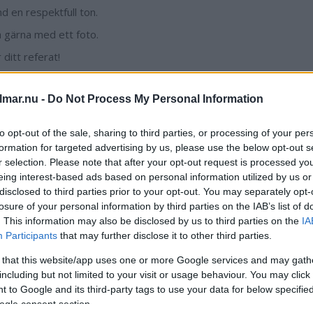
nd en respektfull ton.
ka gärna med ett foto.
 ditt referat!
lmar.nu -
Do Not Process My Personal Information
DV
*
to opt-out of the sale, sharing to third parties, or processing of your per
formation for targeted advertising by us, please use the below opt-out s
r selection. Please note that after your opt-out request is processed y
*
eing interest-based ads based on personal information utilized by us or
disclosed to third parties prior to your opt-out. You may separately opt-
losure of your personal information by third parties on the IAB’s list of
upp text
*
. This information may also be disclosed by us to third parties on the
IA
Participants
that may further disclose it to other third parties.
 that this website/app uses one or more Google services and may gath
upp foto
including but not limited to your visit or usage behaviour. You may click 
 to Google and its third-party tags to use your data for below specifi
ogle consent section.
upp foto