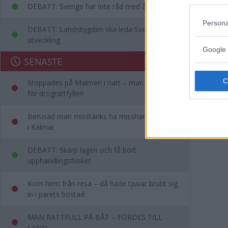
DEBATT: Sverige har inte råd med ålderism
Persona
DEBATT: Landsbygden ska leda Sveriges
utveckling
Google 
SENASTE
Stoppades på Malmen i natt – man misstänks
för drograttfylleri
Berusad man misstänks ha misshandlat kvinna
i Kalmar
DEBATT: Skärp lagen och få bort
upphandlingsfusket
Kom hem från resa – då hade tjuvar brutit sig
in i parets bostad
MAN RATTFULL PÅ BÅT – FÖRDES TILL
LAND