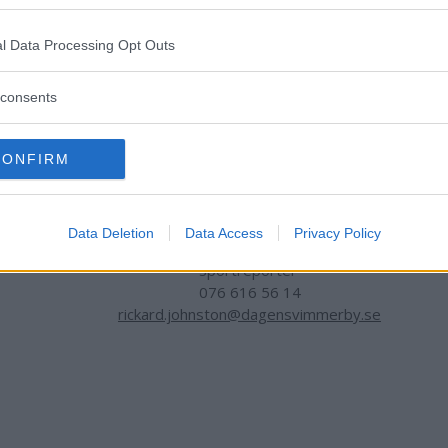
Reporter
073 098 65 05
l Data Processing Opt Outs
micael.rundberg@dagensvimmerby.se
consents
Tess Hartikka
Reporter i Västervik
CONFIRM
076 127 51 90
tess.hartikka@dagensvimmerby.se
Data Deletion
Data Access
Privacy Policy
Rickard Johnston
Sportreporter
076 616 56 14
rickard.johnston@dagensvimmerby.se