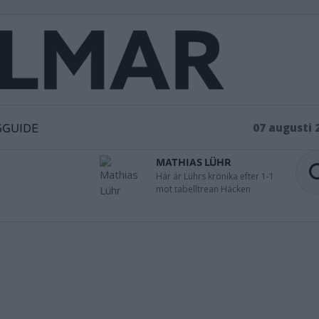
GGUIDE
07 augusti 
MATHIAS LÜHR
Här är Lührs krönika efter 1-1
mot tabelltrean Häcken