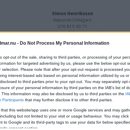
Simon Henriksson
Reporter/Delägare
076 815 45 71
simon.henriksson@dagensvimmerby.se
lmar.nu -
Do Not Process My Personal Information
Ossian Mathiasson
Reporter/Delägare
to opt-out of the sale, sharing to third parties, or processing of your per
formation for targeted advertising by us, please use the below opt-out s
070 378 71 16
r selection. Please note that after your opt-out request is processed y
ossian.mathiasson@dagensvimmerby.se
eing interest-based ads based on personal information utilized by us or
disclosed to third parties prior to your opt-out. You may separately opt-
losure of your personal information by third parties on the IAB’s list of
Lotta Madestam
. This information may also be disclosed by us to third parties on the
IA
Reporter i Hultsfred
Participants
that may further disclose it to other third parties.
073 848 65 05
lotta.madestam@dagensvimmerby.se
 that this website/app uses one or more Google services and may gath
including but not limited to your visit or usage behaviour. You may click 
 to Google and its third-party tags to use your data for below specifi
Micael Rundberg
ogle consent section.