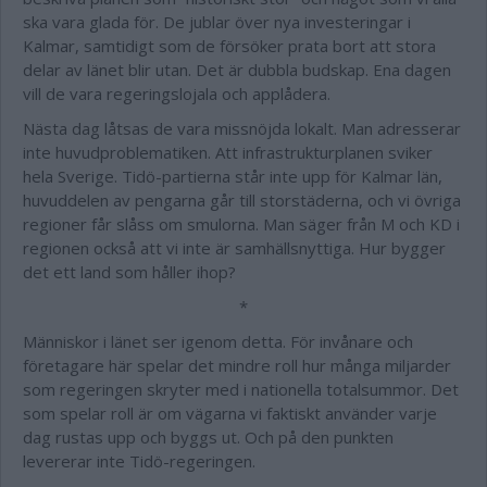
ska vara glada för. De jublar över nya investeringar i
Kalmar, samtidigt som de försöker prata bort att stora
delar av länet blir utan. Det är dubbla budskap. Ena dagen
vill de vara regeringslojala och applådera.
Nästa dag låtsas de vara missnöjda lokalt. Man adresserar
inte huvudproblematiken. Att infrastrukturplanen sviker
hela Sverige. Tidö-partierna står inte upp för Kalmar län,
huvuddelen av pengarna går till storstäderna, och vi övriga
regioner får slåss om smulorna. Man säger från M och KD i
regionen också att vi inte är samhällsnyttiga. Hur bygger
det ett land som håller ihop?
*
Människor i länet ser igenom detta. För invånare och
företagare här spelar det mindre roll hur många miljarder
som regeringen skryter med i nationella totalsummor. Det
som spelar roll är om vägarna vi faktiskt använder varje
dag rustas upp och byggs ut. Och på den punkten
levererar inte Tidö-regeringen.