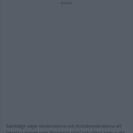
Annons:
Samtidigt väljer Moderaterna och Kristdemokraterna att
beskriva planen som ”historiskt stor” och något som vi alla