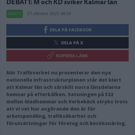
DEBATT: M och KD sviker Kalmar län
07 oktober 2025 08.00
DEBATT
DELA PÅ FACEBOOK
DELA PÅ X
KOPIERA LÄNK
När Trafikverket nu presenterar den nya
nationella infrastrukturplanen står det klart
att Kalmar län och särskilt norra länsdelarna
hamnar på efterkälken. Satsningen på E22
mellan Gladhammar och Verkebäck stryks trots
att vi vet hur avgörande den är för
arbetspendling, trafiksäkerhet och
förutsättningar för företag och besöksnäring.