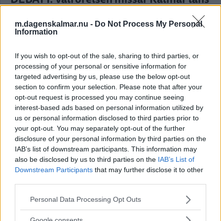
största tillväxtmöjlighet
m.dagenskalmar.nu -
Do Not Process My Personal
DEBATT
08 augusti 2026 06.00
Information
If you wish to opt-out of the sale, sharing to third parties, or
Annons:
processing of your personal or sensitive information for
targeted advertising by us, please use the below opt-out
Politisk annons
section to confirm your selection. Please note that after your
opt-out request is processed you may continue seeing
Avsändare:
Centerpartiet i Kalmar län
interest-based ads based on personal information utilized by
us or personal information disclosed to third parties prior to
Läs mer här
your opt-out. You may separately opt-out of the further
disclosure of your personal information by third parties on the
IAB’s list of downstream participants. This information may
also be disclosed by us to third parties on the
IAB’s List of
Downstream Participants
that may further disclose it to other
DEBATT: Skärp lagen och få bort
third parties.
upphandlingsfusket
Please note that this website/app uses one or more Google
Personal Data Processing Opt Outs
DEBATT
07 augusti 2026 06.00
services and may gather and store information including but
not limited to your visit or usage behaviour. You may click to
Google consents