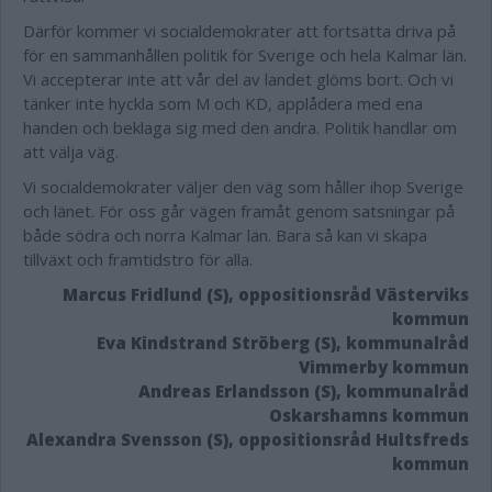
Därför kommer vi socialdemokrater att fortsätta driva på
för en sammanhållen politik för Sverige och hela Kalmar län.
Vi accepterar inte att vår del av landet glöms bort. Och vi
tänker inte hyckla som M och KD, applådera med ena
handen och beklaga sig med den andra. Politik handlar om
att välja väg.
Vi socialdemokrater väljer den väg som håller ihop Sverige
och länet. För oss går vägen framåt genom satsningar på
både södra och norra Kalmar län. Bara så kan vi skapa
tillväxt och framtidstro för alla.
Marcus Fridlund (S), oppositionsråd Västerviks
kommun
Eva Kindstrand Ströberg (S), kommunalråd
Vimmerby kommun
Andreas Erlandsson (S), kommunalråd
Oskarshamns kommun
Alexandra Svensson (S), oppositionsråd Hultsfreds
kommun