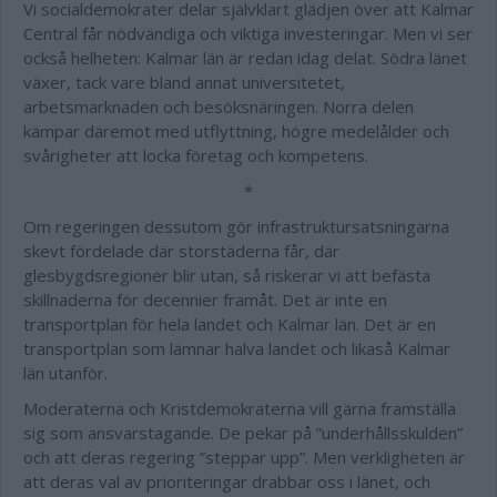
Vi socialdemokrater delar självklart glädjen över att Kalmar
Central får nödvändiga och viktiga investeringar. Men vi ser
också helheten: Kalmar län är redan idag delat. Södra länet
växer, tack vare bland annat universitetet,
arbetsmarknaden och besöksnäringen. Norra delen
kämpar däremot med utflyttning, högre medelålder och
svårigheter att locka företag och kompetens.
*
Om regeringen dessutom gör infrastruktursatsningarna
skevt fördelade där storstäderna får, där
glesbygdsregioner blir utan, så riskerar vi att befästa
skillnaderna för decennier framåt. Det är inte en
transportplan för hela landet och Kalmar län. Det är en
transportplan som lämnar halva landet och likaså Kalmar
län utanför.
Moderaterna och Kristdemokraterna vill gärna framställa
sig som ansvarstagande. De pekar på ”underhållsskulden”
och att deras regering ”steppar upp”. Men verkligheten är
att deras val av prioriteringar drabbar oss i länet, och