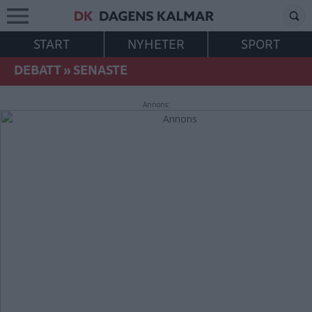
START
NYHETER
SPORT
DEBATT
»
SENASTE
Annons: