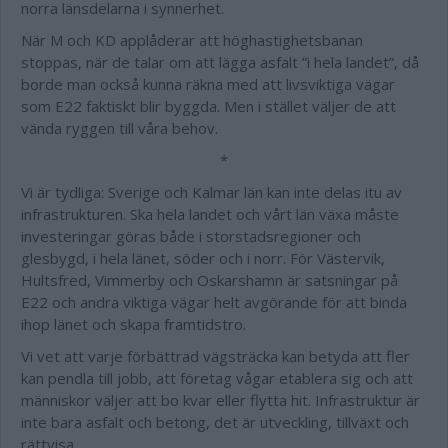
norra länsdelarna i synnerhet.
När M och KD applåderar att höghastighetsbanan
stoppas, när de talar om att lägga asfalt ”i hela landet”, då
borde man också kunna räkna med att livsviktiga vägar
som E22 faktiskt blir byggda. Men i stället väljer de att
vända ryggen till våra behov.
*
Vi är tydliga: Sverige och Kalmar län kan inte delas itu av
infrastrukturen. Ska hela landet och vårt län växa måste
investeringar göras både i storstadsregioner och
glesbygd, i hela länet, söder och i norr. För Västervik,
Hultsfred, Vimmerby och Oskarshamn är satsningar på
E22 och andra viktiga vägar helt avgörande för att binda
ihop länet och skapa framtidstro.
Vi vet att varje förbättrad vägsträcka kan betyda att fler
kan pendla till jobb, att företag vågar etablera sig och att
människor väljer att bo kvar eller flytta hit. Infrastruktur är
inte bara asfalt och betong, det är utveckling, tillväxt och
rättvisa.