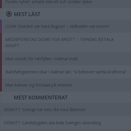
Positiv nyhet: antalet inbrott och stölder dyker
MEST LÄST
LÜHR: Snacket var bara flugsurr – skillnaden var enorm
MEDIEFÖRETAG DÖMS FÖR BROTT – TVINGAS BETALA
AVGIFT
Man utreds för rattfylleri i Kalmar inatt
Barnfattigdomen ökar i Kalmar län: ”Vi behöver samla krafterna”
Man känner sig förtalad på internet
MEST KOMMENTERAT
DEBATT: Sverige har inte råd med ålderism
DEBATT: Landsbygden ska leda Sveriges utveckling