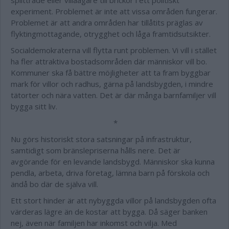
splittrade eller villaägare till brickor i ett politiskt
experiment. Problemet är inte att vissa områden fungerar.
Problemet är att andra områden har tillåtits präglas av
flyktingmottagande, otrygghet och låga framtidsutsikter.
Socialdemokraterna vill flytta runt problemen. Vi vill i stället
ha fler attraktiva bostadsområden där människor vill bo.
Kommuner ska få bättre möjligheter att ta fram byggbar
mark för villor och radhus, gärna på landsbygden, i mindre
tätorter och nära vatten. Det är där många barnfamiljer vill
bygga sitt liv.
*
Nu görs historiskt stora satsningar på infrastruktur,
samtidigt som bränslepriserna hålls nere. Det är
avgörande för en levande landsbygd. Människor ska kunna
pendla, arbeta, driva företag, lämna barn på förskola och
ändå bo där de själva vill.
Ett stort hinder är att nybyggda villor på landsbygden ofta
värderas lägre än de kostar att bygga. Då säger banken
nej, även när familjen har inkomst och vilja. Med