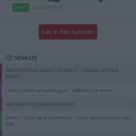
DEBATT
25 juli 2026 12.00
Läs in fler nyheter
SENASTE
MEDIEFÖRETAG DÖMS FÖR BROTT – TVINGAS BETALA
AVGIFT
LÜHR: Snacket var bara flugsurr – skillnaden var enorm
Man känner sig förtalad på internet
DEBATT: Sluta räkna vindkraftverk – börja räkna timmarna utan
vind