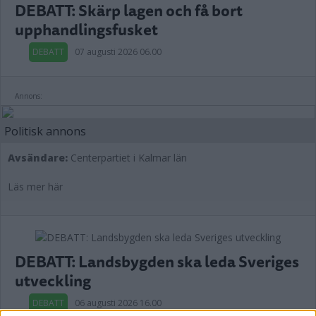
DEBATT: Skärp lagen och få bort
upphandlingsfusket
DEBATT
07 augusti 2026 06.00
Annons:
Politisk annons
Avsändare:
Centerpartiet i Kalmar län
Läs mer här
DEBATT: Landsbygden ska leda Sveriges
utveckling
DEBATT
06 augusti 2026 16.00