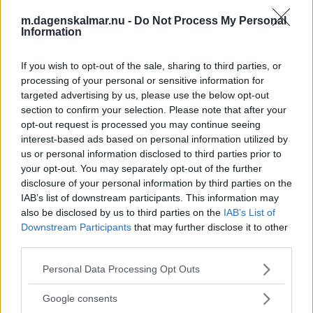
m.dagenskalmar.nu -
Do Not Process My Personal
Information
DEBATT: Jämlik vård kräver att vi vågar
If you wish to opt-out of the sale, sharing to third parties, or
processing of your personal or sensitive information for
lämna ett föråldrat system
targeted advertising by us, please use the below opt-out
section to confirm your selection. Please note that after your
DEBATT
06 augusti 2026 12.00
opt-out request is processed you may continue seeing
interest-based ads based on personal information utilized by
us or personal information disclosed to third parties prior to
Annons:
your opt-out. You may separately opt-out of the further
disclosure of your personal information by third parties on the
IAB’s list of downstream participants. This information may
also be disclosed by us to third parties on the
IAB’s List of
DEBATT: Kalmar läns unga måste kunna
Downstream Participants
that may further disclose it to other
flytta hemifrån
third parties.
Please note that this website/app uses one or more Google
DEBATT
06 augusti 2026 06.00
Personal Data Processing Opt Outs
services and may gather and store information including but
not limited to your visit or usage behaviour. You may click to
Google consents
grant or deny consent to Google and its third-party tags to