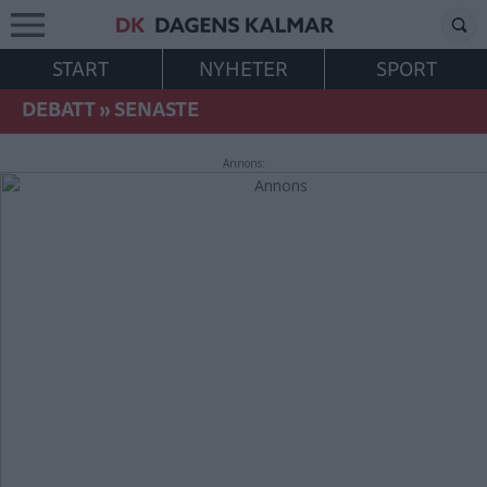
START
NYHETER
SPORT
DEBATT
»
SENASTE
Annons: