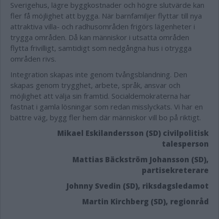
Sverigehus, lägre byggkostnader och högre slutvärde kan
fler få möjlighet att bygga. När barnfamiljer flyttar till nya
attraktiva villa- och radhusområden frigörs lägenheter i
trygga områden. Då kan människor i utsatta områden
flytta frivilligt, samtidigt som nedgångna hus i otrygga
områden rivs.
Integration skapas inte genom tvångsblandning. Den
skapas genom trygghet, arbete, språk, ansvar och
möjlighet att välja sin framtid. Socialdemokraterna har
fastnat i gamla lösningar som redan misslyckats. Vi har en
bättre väg, bygg fler hem där människor vill bo på riktigt.
Mikael Eskilandersson (SD) civilpolitisk
talesperson
Mattias Bäckström Johansson (SD),
partisekreterare
Johnny Svedin (SD), riksdagsledamot
Martin Kirchberg (SD), regionråd