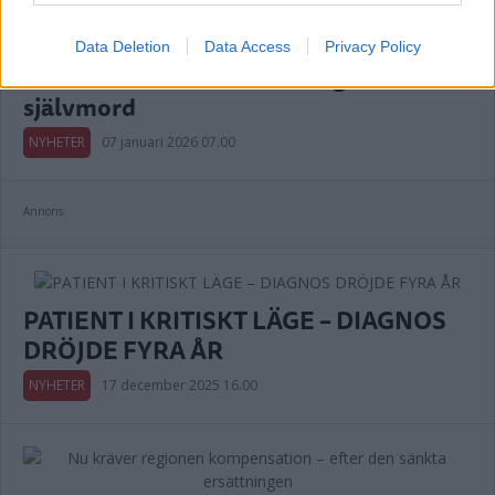
Data Deletion
Data Access
Privacy Policy
Bristande vård anmäls av regionen efter
självmord
NYHETER
07 januari 2026 07.00
Annons:
PATIENT I KRITISKT LÄGE – DIAGNOS
DRÖJDE FYRA ÅR
NYHETER
17 december 2025 16.00