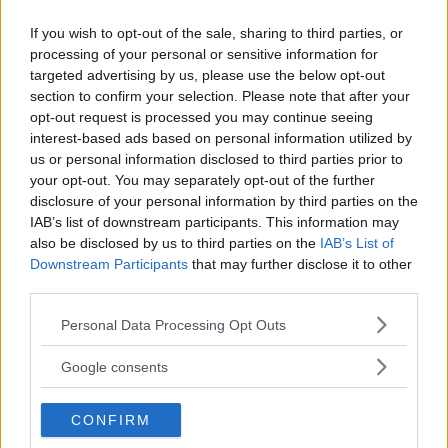
If you wish to opt-out of the sale, sharing to third parties, or
processing of your personal or sensitive information for
targeted advertising by us, please use the below opt-out
section to confirm your selection. Please note that after your
Föghners efterträdare utsedd – hon blir
opt-out request is processed you may continue seeing
ny primärvårdsdirektör
interest-based ads based on personal information utilized by
us or personal information disclosed to third parties prior to
NYHETER
26 januari 2026 10.02
your opt-out. You may separately opt-out of the further
disclosure of your personal information by third parties on the
IAB’s list of downstream participants. This information may
Annons:
also be disclosed by us to third parties on the
IAB’s List of
Downstream Participants
that may further disclose it to other
third parties.
Please note that this website/app uses one or more Google
Personal Data Processing Opt Outs
services and may gather and store information including but
Patient med bältros fick försenad
not limited to your visit or usage behaviour. You may click to
Google consents
behandling – medförde komplikationer
grant or deny consent to Google and its third-party tags to
use your data for below specified purposes in below Google
NYHETER
20 januari 2026 09.16
CONFIRM
consent section.