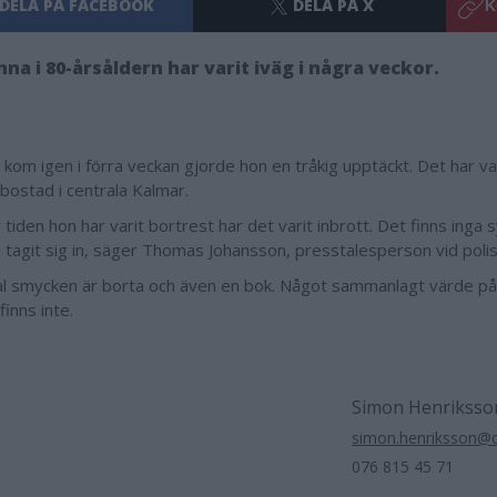
DELA PÅ FACEBOOK
DELA PÅ X
K
nna i 80-årsåldern har varit iväg i några veckor.
kom igen i förra veckan gjorde hon en tråkig upptäckt. Det har vari
bostad i centrala Kalmar.
tiden hon har varit bortrest har det varit inbrott. Det finns inga 
 tagit sig in, säger Thomas Johansson, presstalesperson vid poli
tal smycken är borta och även en bok. Något sammanlagt värde på
finns inte.
Simon Henriksso
simon.henriksson@
076 815 45 71