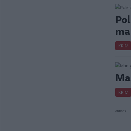
Pol
man
KRIM
Man
KRIM
Annons: