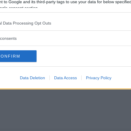
svann pengar från kontot
 to Google and its third-party tags to use your data for below specifi
ogle consent section.
06 augusti 2026 08.00
l Data Processing Opt Outs
consents
CONFIRM
Data Deletion
Data Access
Privacy Policy