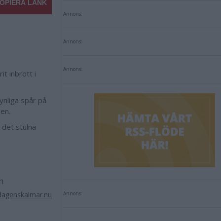
OPIERA LÄNK
Annons:
Annons:
Annons:
t inbrott i
synliga spår på
sen.
 det stulna
n
dagenskalmar.nu
Annons: