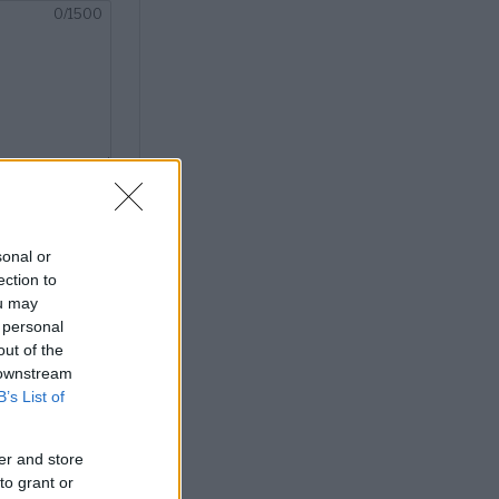
sonal or
ection to
ou may
 personal
out of the
 downstream
B’s List of
– då
er and store
to grant or