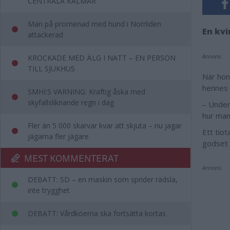
CENTRALA KALMAR
Man på promenad med hund i Norrliden
En kvi
attackerad
KROCKADE MED ÄLG I NATT – EN PERSON
Annons:
TILL SJUKHUS
När hon 
hennes 
SMHI:S VARNING: Kraftig åska med
skyfallsliknande regn i dag
– Under 
hur man
Fler än 5 000 skarvar kvar att skjuta – nu jagar
Ett tio
jägarna fler jägare
godset 
MEST KOMMENTERAT
Annons:
DEBATT: SD – en maskin som sprider rädsla,
inte trygghet
DEBATT: Vårdköerna ska fortsätta kortas