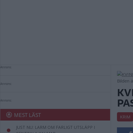
Annons:
Bilden 
Annons:
KV
PA
Annons:
MEST LÄST
KRIM
JUST NU: LARM OM FARLIGT UTSLÄPP I