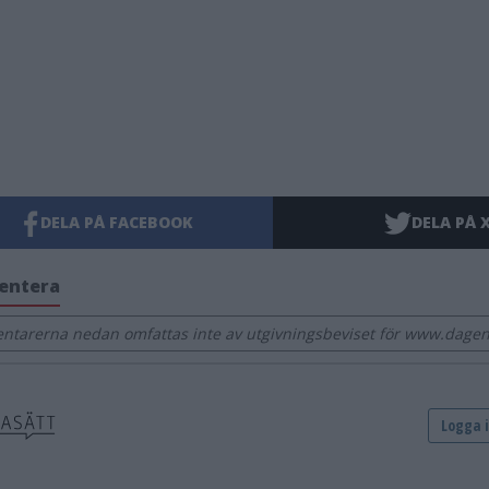
DELA PÅ FACEBOOK
DELA PÅ 
entera
tarerna nedan omfattas inte av utgivningsbeviset för www.dagen