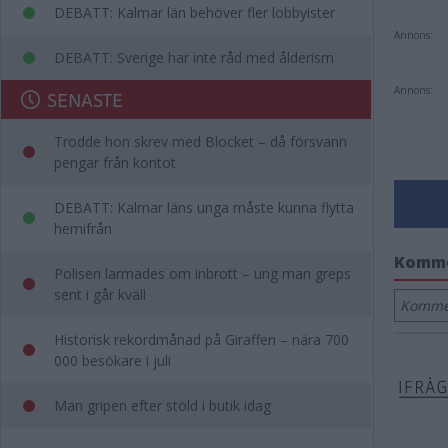
DEBATT: Kalmar län behöver fler lobbyister
Annons:
DEBATT: Sverige har inte råd med ålderism
Annons:
SENASTE
Trodde hon skrev med Blocket – då försvann
pengar från kontot
DEBATT: Kalmar läns unga måste kunna flytta
hemifrån
Komm
Polisen larmades om inbrott – ung man greps
sent i går kväll
Kommen
Historisk rekordmånad på Giraffen – nära 700
000 besökare i juli
Man gripen efter stöld i butik idag