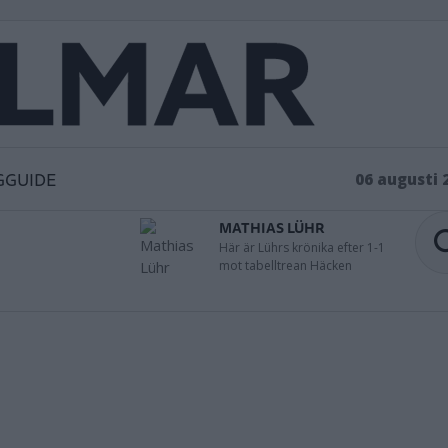
GGUIDE
06 augusti 
MATHIAS LÜHR
Här är Lührs krönika efter 1-1
mot tabelltrean Häcken