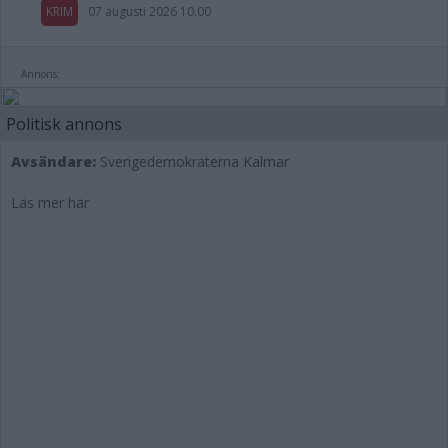
KRIM
07 augusti 2026 10.00
Annons:
Politisk annons
Avsändare:
Sverigedemokraterna Kalmar
Läs mer här