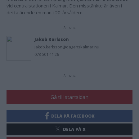
vid centralstationen i Kalmar. Den misstänkte är även i
detta ärende en man i 20-årsåldern.
Annons:
Jakob Karlsson
jakob.karlsson@dagenskalmar.nu
073 501 41 26
Annons:
Gå till startsidan
DELA PÅ FACEBOOK
DELA PÅ X