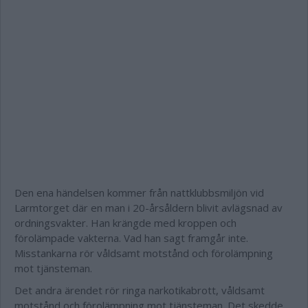
Den ena händelsen kommer från nattklubbsmiljön vid
Larmtorget där en man i 20-årsåldern blivit avlägsnad av
ordningsvakter. Han krängde med kroppen och
förolämpade vakterna. Vad han sagt framgår inte.
Misstankarna rör våldsamt motstånd och förolämpning
mot tjänsteman.
Det andra ärendet rör ringa narkotikabrott, våldsamt
motstånd och förolämpning mot tjänsteman. Det skedde