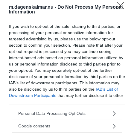
m.dagenskalmar.nu -
Do Not Process My Personal
Information
Misstänker att hantverkare har stulit
från hans bostad
If you wish to opt-out of the sale, sharing to third parties, or
processing of your personal or sensitive information for
KRIM
06 augusti 2026 10.00
targeted advertising by us, please use the below opt-out
section to confirm your selection. Please note that after your
opt-out request is processed you may continue seeing
interest-based ads based on personal information utilized by
us or personal information disclosed to third parties prior to
Trodde hon skrev med Blocket – då
your opt-out. You may separately opt-out of the further
försvann pengar från kontot
disclosure of your personal information by third parties on the
IAB’s list of downstream participants. This information may
KRIM
06 augusti 2026 08.00
also be disclosed by us to third parties on the
IAB’s List of
Downstream Participants
that may further disclose it to other
third parties.
Annons:
Please note that this website/app uses one or more Google
Personal Data Processing Opt Outs
services and may gather and store information including but
not limited to your visit or usage behaviour. You may click to
Google consents
grant or deny consent to Google and its third-party tags to