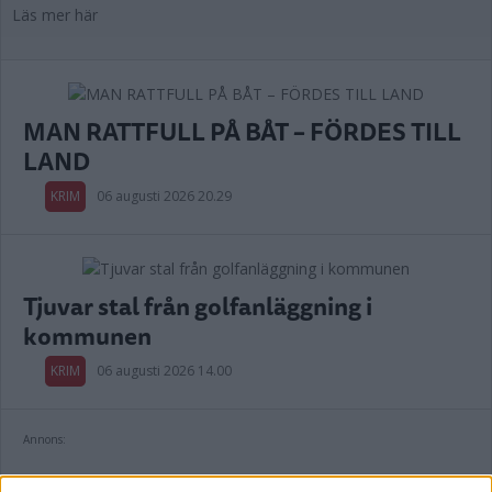
Läs mer här
MAN RATTFULL PÅ BÅT – FÖRDES TILL
LAND
KRIM
06 augusti 2026 20.29
Tjuvar stal från golfanläggning i
kommunen
KRIM
06 augusti 2026 14.00
Annons: