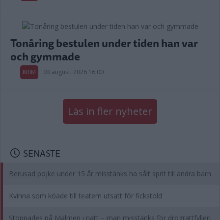
Tonåring bestulen under tiden han var
och gymmade
KRIM
03 augusti 2026 16.00
Läs in fler nyheter
SENASTE
Berusad pojke under 15 år misstänks ha sålt sprit till andra barn
Kvinna som köade till teatern utsatt för fickstöld
Stoppades på Malmen i natt – man misstänks för drograttfylleri