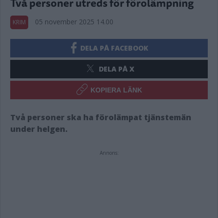
Två personer utreds för förolämpning
05 november 2025 14.00
KRIM
DELA PÅ FACEBOOK
DELA PÅ X
KOPIERA LÄNK
Två personer ska ha förolämpat tjänstemän
under helgen.
Annons: