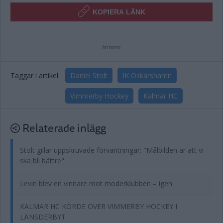
KOPIERA LÄNK
Annons:
Taggar i artikel
Daniel Stolt
IK Oskarshamn
Vimmerby Hockey
Kalmar HC
Relaterade inlägg
Stolt gillar uppskruvade förväntningar: "Målbilden är att vi
ska bli bättre"
Levin blev en vinnare mot moderklubben – igen
KALMAR HC KÖRDE ÖVER VIMMERBY HOCKEY I
LÄNSDERBYT