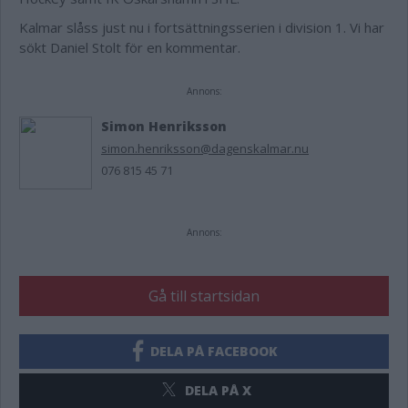
Kalmar slåss just nu i fortsättningsserien i division 1. Vi har
sökt Daniel Stolt för en kommentar.
Annons:
Simon Henriksson
simon.henriksson@dagenskalmar.nu
076 815 45 71
Annons:
Gå till startsidan
DELA PÅ FACEBOOK
DELA PÅ X