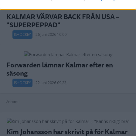
KALMAR VÄRVAR BACK FRÅN USA –
"SUPERPEPPAD"
ISHOCKEY
26 juni 2026 10.00
Forwarden lämnar Kalmar efter en
säsong
ISHOCKEY
22 juni 2026 09.23
Annons:
Kim Johansson har skrivit på för Kalmar