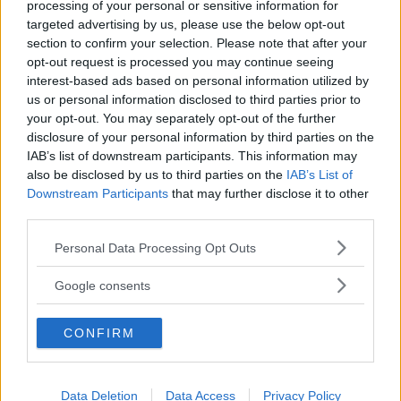
Annons:
processing of your personal or sensitive information for
targeted advertising by us, please use the below opt-out
section to confirm your selection. Please note that after your
opt-out request is processed you may continue seeing
interest-based ads based on personal information utilized by
us or personal information disclosed to third parties prior to
VH BEVILJAS ELITLICENS – FÅR
your opt-out. You may separately opt-out of the further
DISPENS FRÅN ARENAKRAVET
disclosure of your personal information by third parties on the
IAB’s list of downstream participants. This information may
ISHOCKEY
06 juli 2026 20.05
also be disclosed by us to third parties on the
IAB’s List of
Downstream Participants
that may further disclose it to other
third parties.
Please note that this website/app uses one or more Google
LÅNET BEKRÄFTAT – HAN ANSLUTER
Personal Data Processing Opt Outs
services and may gather and store information including but
TILL VIMMERBY
not limited to your visit or usage behaviour. You may click to
Google consents
grant or deny consent to Google and its third-party tags to
ISHOCKEY
29 juni 2026 11.15
use your data for below specified purposes in below Google
CONFIRM
consent section.
Annons:
Data Deletion
Data Access
Privacy Policy