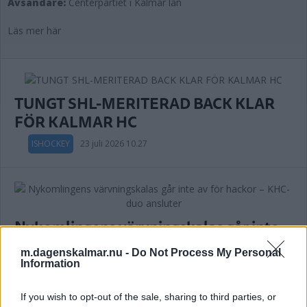
Avsändare:
Centerpartiet i Kalmar län
Läs mer här
TUNGT SHL-MERITERAD BACK KLAR
FÖR KALMAR HC
ISHOCKEY
23 juli 2026 10.27
Nykomlingens värvningskalas går inte
av för hackor – KHC-duo ansluter
m.dagenskalmar.nu -
Do Not Process My Personal
Information
ISHOCKEY
21 juli 2026 17.00
If you wish to opt-out of the sale, sharing to third parties, or