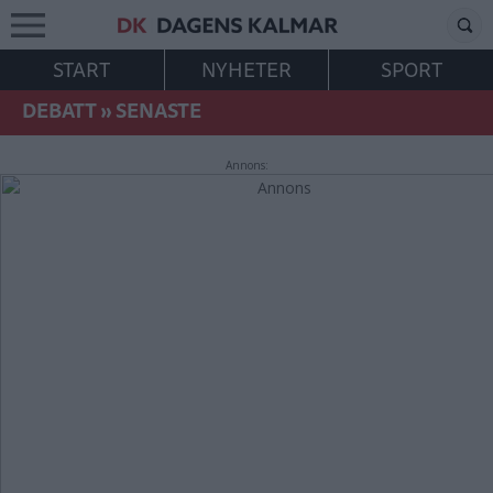
START
NYHETER
SPORT
DEBATT
»
SENASTE
Annons: