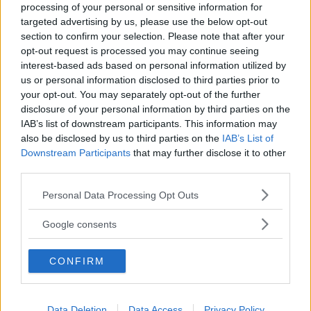
processing of your personal or sensitive information for
DEBATT
05 augusti 2026 06.00
targeted advertising by us, please use the below opt-out
section to confirm your selection. Please note that after your
opt-out request is processed you may continue seeing
Annons:
interest-based ads based on personal information utilized by
us or personal information disclosed to third parties prior to
your opt-out. You may separately opt-out of the further
disclosure of your personal information by third parties on the
DEBATT: Värna våra svenska
IAB’s list of downstream participants. This information may
värderingar
also be disclosed by us to third parties on the
IAB’s List of
Downstream Participants
that may further disclose it to other
DEBATT
04 augusti 2026 17.00
third parties.
Please note that this website/app uses one or more Google
Personal Data Processing Opt Outs
services and may gather and store information including but
not limited to your visit or usage behaviour. You may click to
DEBATT: Stoppa nedläggningen av
Google consents
grant or deny consent to Google and its third-party tags to
Centrumskolan
use your data for below specified purposes in below Google
CONFIRM
consent section.
DEBATT
04 augusti 2026 07.43
Data Deletion
Data Access
Privacy Policy