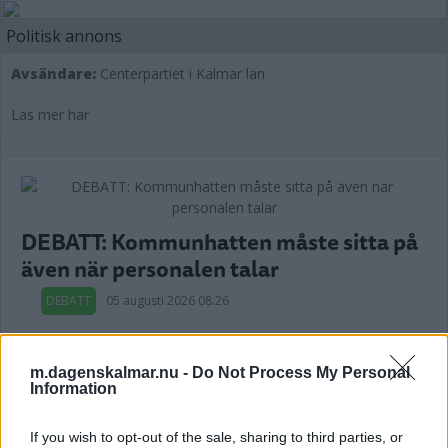
Politisk annons
Avsändare:
Centerpartiet i Kalmar län
Läs mer här
DEBATT: Kommunhatten måste sitta på
även när personalen talar
DEBATT
05 augusti 2026 08.26
m.dagenskalmar.nu -
Do Not Process My Personal
Information
DEBATT: Sverige har inte råd med
ålderism
If you wish to opt-out of the sale, sharing to third parties, or