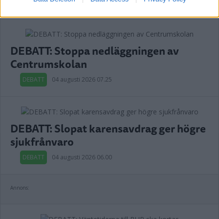
Annons:
DEBATT: Stoppa nedläggningen av
Centrumskolan
DEBATT
04 augusti 2026 07.25
DEBATT: Slopat karensavdrag ger högre
sjukfrånvaro
DEBATT
04 augusti 2026 06.00
Annons: