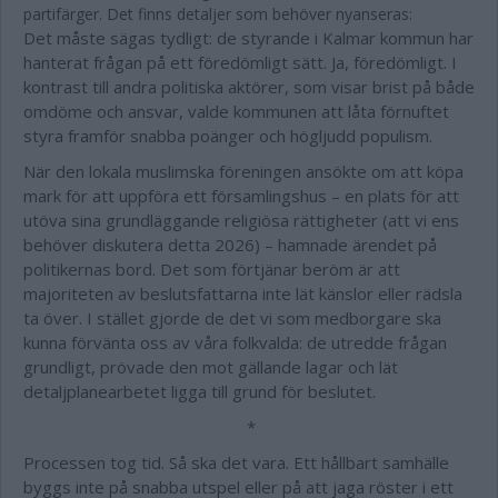
partifärger. Det finns detaljer som behöver nyanseras:
Det måste sägas tydligt: de styrande i Kalmar kommun har
hanterat frågan på ett föredömligt sätt. Ja, föredömligt. I
kontrast till andra politiska aktörer, som visar brist på både
omdöme och ansvar, valde kommunen att låta förnuftet
styra framför snabba poänger och högljudd populism.
När den lokala muslimska föreningen ansökte om att köpa
mark för att uppföra ett församlingshus – en plats för att
utöva sina grundläggande religiösa rättigheter (att vi ens
behöver diskutera detta 2026) – hamnade ärendet på
politikernas bord. Det som förtjänar beröm är att
majoriteten av beslutsfattarna inte lät känslor eller rädsla
ta över. I stället gjorde de det vi som medborgare ska
kunna förvänta oss av våra folkvalda: de utredde frågan
grundligt, prövade den mot gällande lagar och lät
detaljplanearbetet ligga till grund för beslutet.
*
Processen tog tid. Så ska det vara. Ett hållbart samhälle
byggs inte på snabba utspel eller på att jaga röster i ett