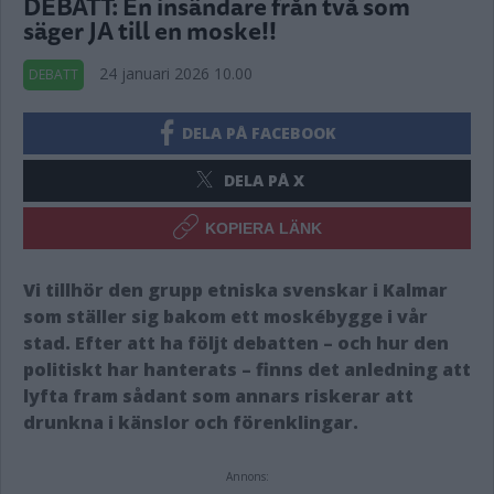
DEBATT: En insändare från två som
säger JA till en moske!!
24 januari 2026 10.00
DEBATT
DELA PÅ FACEBOOK
DELA PÅ X
KOPIERA LÄNK
Vi tillhör den grupp etniska svenskar i Kalmar
som ställer sig bakom ett moskébygge i vår
stad. Efter att ha följt debatten – och hur den
politiskt har hanterats – finns det anledning att
lyfta fram sådant som annars riskerar att
drunkna i känslor och förenklingar.
Annons: