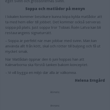
eget svinn och grossisternas svinn.
Soppa och matlådor på menyn
I lokalen kommer besökare kunna köpa kylda matlådor att
ta med hem eller till jobbet. Det kommer också serveras
soppa på plats. Just soppa tror Tobias Åsén Latva kan bli
restaurangens signaturrätt.
– Soppa är perfekt när man jobbar med svinn. Man kan
använda allt från kött, skal och rötter till buljong och få ut
mycket smak.
När Matlådan öppnar den 6 juni hoppas han att
Kalmarborna ska förstå tanken bakom konceptet.
– Vi vill bygga en miljö där alla är välkomna.
Helena Erngård
Annons:
Annons: