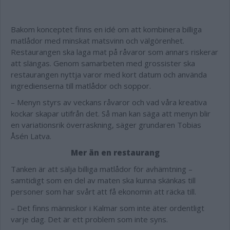
Bakom konceptet finns en idé om att kombinera billiga
matlådor med minskat matsvinn och välgörenhet.
Restaurangen ska laga mat på råvaror som annars riskerar
att slängas. Genom samarbeten med grossister ska
restaurangen nyttja varor med kort datum och använda
ingredienserna till matlådor och soppor.
– Menyn styrs av veckans råvaror och vad våra kreativa
kockar skapar utifrån det. Så man kan säga att menyn blir
en variationsrik överraskning, säger grundaren Tobias
Åsén Latva.
Mer än en restaurang
Tanken är att sälja billiga matlådor för avhämtning –
samtidigt som en del av maten ska kunna skänkas till
personer som har svårt att få ekonomin att räcka till.
– Det finns människor i Kalmar som inte äter ordentligt
varje dag. Det är ett problem som inte syns.