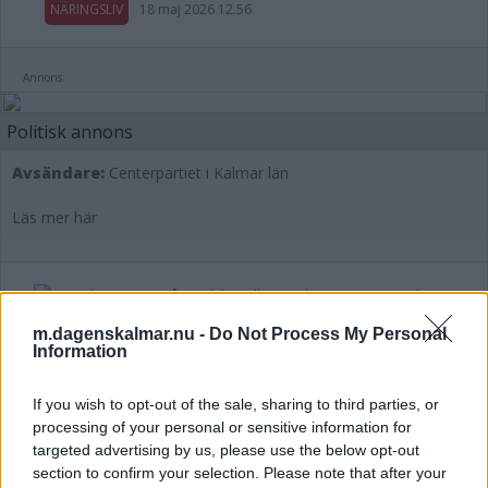
NÄRINGSLIV
18 maj 2026 12.56
Annons:
Politisk annons
Avsändare:
Centerpartiet i Kalmar län
Läs mer här
Grand Opening på stadshotellet i
m.dagenskalmar.nu -
Do Not Process My Personal
Information
Kalmar: ”En nytändning”
NÄRINGSLIV
09 maj 2026 04.00
If you wish to opt-out of the sale, sharing to third parties, or
processing of your personal or sensitive information for
targeted advertising by us, please use the below opt-out
section to confirm your selection. Please note that after your