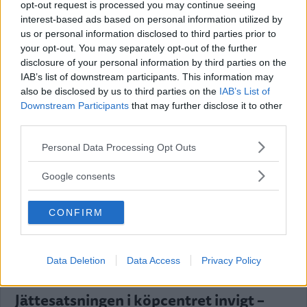
Firman satsar – värvar toppmäklare och
opt-out request is processed you may continue seeing
interest-based ads based on personal information utilized by
ny kontorschef
us or personal information disclosed to third parties prior to
your opt-out. You may separately opt-out of the further
NÄRINGSLIV
05 maj 2026 10.00
disclosure of your personal information by third parties on the
IAB’s list of downstream participants. This information may
also be disclosed by us to third parties on the
IAB’s List of
Annons:
Downstream Participants
that may further disclose it to other
third parties.
Please note that this website/app uses one or more Google
Personal Data Processing Opt Outs
services and may gather and store information including but
Bygget av ny handelsplats i Snurrom i
not limited to your visit or usage behaviour. You may click to
Google consents
grant or deny consent to Google and its third-party tags to
gång – "Intresset är stort"
use your data for below specified purposes in below Google
CONFIRM
consent section.
NÄRINGSLIV
01 maj 2026 04.00
Data Deletion
Data Access
Privacy Policy
Jättesatsningen i köpcentret invigt –