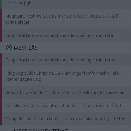
tillväxtmöjlighet
Mountainbikeshow lyfte Kalmar stadsfest: ”Fantastiskt att få
sprida glädje”
Gäng attackerade och misshandlade tonåringar mitt i stan
MEST LÄST
Gäng attackerade och misshandlade tonåringar mitt i stan
I dag begravdes Christian, 32 – anhöriga framför tack till alla
som engagerat sig
Berusad pojke under 15 år misstänks ha sålt sprit till andra barn
Står skriven hos kvinna utan att bo där – man utreds för brott
Stoppades på Malmen i natt – man misstänks för drograttfylleri
MEST KOMMENTERAT